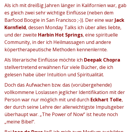
Als ich mit dreißig Jahren länger in Kalifornien war, gab
es gleich zwei sehr wichtige Einflüsse (neben dem
Barfood Boogie in San Francisco ;-)). Der eine war
Jack
Kornfield
, dessen Monday Talks ich über alles liebte,
und der zweite
Harbin Hot Springs
, eine spirituelle
Community, in der ich Heilmassagen und andere
köpertherapeutische Methoden kennenlernte.
Als literarische Einflüsse möchte ich
Deepak Chopra
stellvertretend erwähnen für viele Bücher, die ich
gelesen habe über Intuition und Spiritualität.
Doch das Aufwachen bzw. das (vorübergehende)
vollkommene Loslassen jeglicher Identifikation mit der
Person war nur möglich mit und durch
Eckhart Tolle
,
der durch seine Lehre der allerwichtigste Impulsgeber
überhaupt war. „The Power of Now“ ist heute noch
„meine Bibel“.
Bei
Joao de Deus
ließ ich mich zum Medium ausbilden,